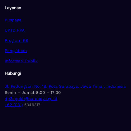
Layanan
Puspaga
UPTD PPA
Program KB
Pengaduan
Informasi Publik
Hubungi
Jl. Kedungsari No. 18, Kota Surabaya, Jawa Timur, Indonesia
Senin – Jumat 8:00 – 17:00
dp3appkb@surabaya.go.id
+62 (031)
5346317