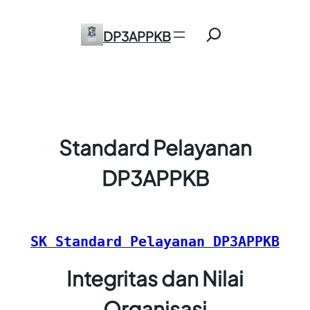
Skip
Search
to
DP3APPKB
content
Standard Pelayanan
DP3APPKB
SK Standard Pelayanan DP3APPKB
Integritas dan Nilai
Organisasi