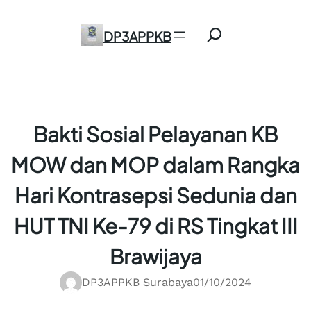
Skip
Search
to
DP3APPKB
content
Bakti Sosial Pelayanan KB
MOW dan MOP dalam Rangka
Hari Kontrasepsi Sedunia dan
HUT TNI Ke-79 di RS Tingkat III
Brawijaya
DP3APPKB Surabaya
01/10/2024