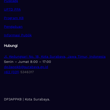
Puspaga
UPTD PPA
Program KB
Pengaduan
Informasi Publik
Hubungi
Jl. Kedungsari No. 18, Kota Surabaya, Jawa Timur, Indonesia
Senin – Jumat 8:00 – 17:00
dp3appkb@surabaya.go.id
+62 (031)
5346317
DP3APPKB | Kota Surabaya.