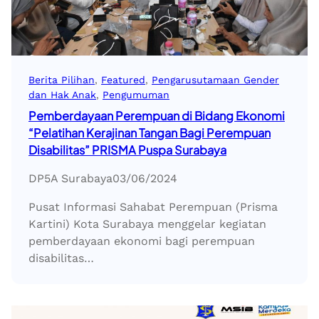
Berita Pilihan
, 
Featured
, 
Pengarusutamaan Gender
dan Hak Anak
, 
Pengumuman
Pemberdayaan Perempuan di Bidang Ekonomi
“Pelatihan Kerajinan Tangan Bagi Perempuan
Disabilitas” PRISMA Puspa Surabaya
DP5A Surabaya
03/06/2024
Pusat Informasi Sahabat Perempuan (Prisma
Kartini) Kota Surabaya menggelar kegiatan
pemberdayaan ekonomi bagi perempuan
disabilitas…