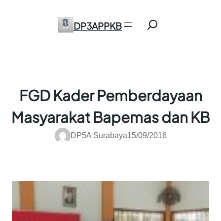
Skip
Search
to
DP3APPKB
content
FGD Kader Pemberdayaan
Masyarakat Bapemas dan KB
DP5A Surabaya
15/09/2016