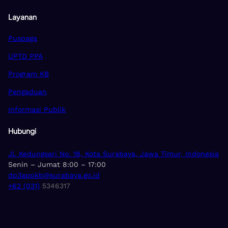
Layanan
Puspaga
UPTD PPA
Program KB
Pengaduan
Informasi Publik
Hubungi
Jl. Kedungsari No. 18, Kota Surabaya, Jawa Timur, Indonesia
Senin – Jumat 8:00 – 17:00
dp3appkb@surabaya.go.id
+62 (031)
5346317