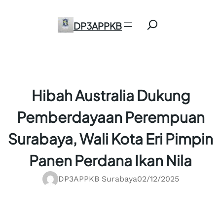
Skip
Search
to
DP3APPKB
content
Hibah Australia Dukung
Pemberdayaan Perempuan
Surabaya, Wali Kota Eri Pimpin
Panen Perdana Ikan Nila
DP3APPKB Surabaya
02/12/2025