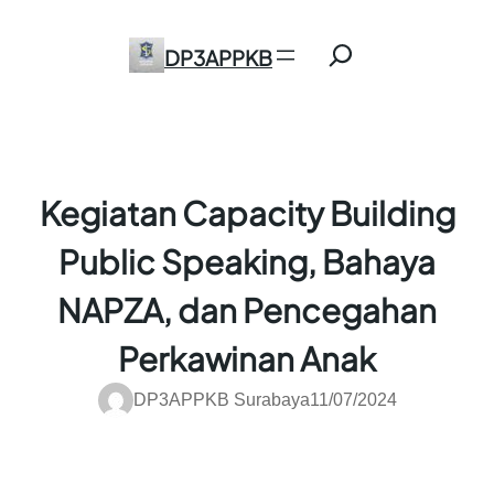
Skip
Search
to
DP3APPKB
content
Kegiatan Capacity Building
Public Speaking, Bahaya
NAPZA, dan Pencegahan
Perkawinan Anak
DP3APPKB Surabaya
11/07/2024