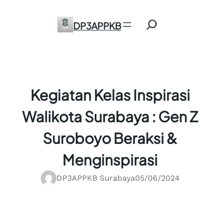
Skip
Search
to
DP3APPKB
content
Kegiatan Kelas Inspirasi
Walikota Surabaya : Gen Z
Suroboyo Beraksi &
Menginspirasi
DP3APPKB Surabaya
05/06/2024