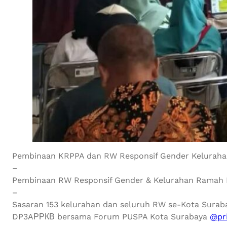
Pembinaan KRPPA dan RW Responsif Gender Keluraha
–
Pembinaan RW Responsif Gender & Kelurahan Ramah 
–
Sasaran 153 kelurahan dan seluruh RW se-Kota Suraba
DP3AРРКВ bersama Forum PUSPA Kota Surabaya
@pr