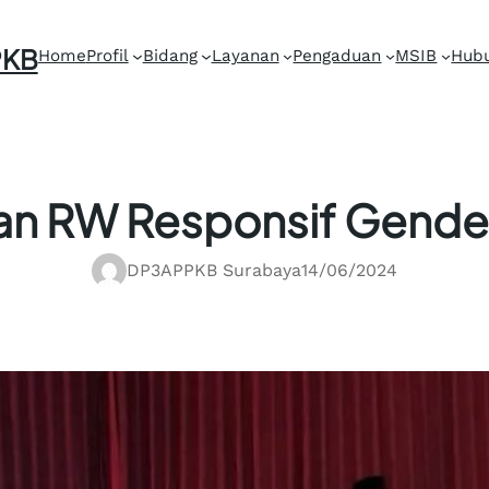
PKB
Home
Profil
Bidang
Layanan
Pengaduan
MSIB
Hubu
n RW Responsif Gender 
DP3APPKB Surabaya
14/06/2024