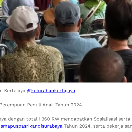
n Kertajaya
@kelurahankertajaya
Perempuan Peduli Anak Tahun 2024.
ya dengan total 1.360 RW mendapatkan Sosialisasi serta
ismapuspasrikandisurabaya
Tahun 2024, serta bekerja sa