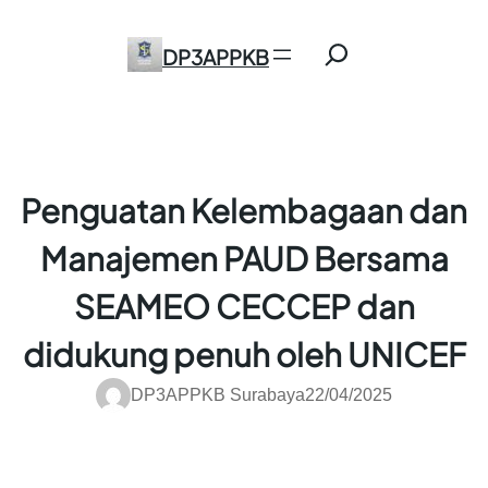
Skip
Search
to
DP3APPKB
content
Penguatan Kelembagaan dan
Manajemen PAUD Bersama
SEAMEO CECCEP dan
didukung penuh oleh UNICEF
DP3APPKB Surabaya
22/04/2025