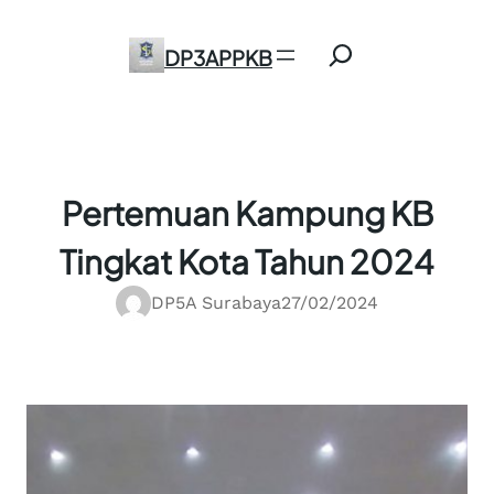
Skip
Search
to
DP3APPKB
content
Pertemuan Kampung KB
Tingkat Kota Tahun 2024
DP5A Surabaya
27/02/2024