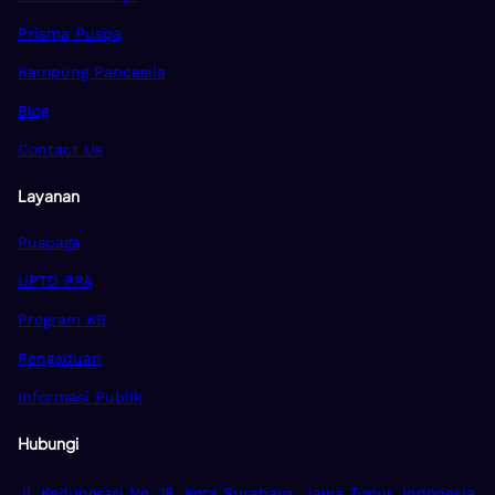
Prisma Puspa
Kampung Pancasila
Blog
Contact Us
Layanan
Puspaga
UPTD PPA
Program KB
Pengaduan
Informasi Publik
Hubungi
Jl. Kedungsari No. 18, Kota Surabaya, Jawa Timur, Indonesia