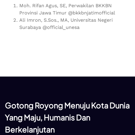
Moh. Rifan Agus, SE, Perwakilan BKKBN
Provinsi Jawa Timur @bkkbnjatimofficial
Ali Imron, S.Sos., MA, Universitas Negeri
Surabaya @official_unesa
Gotong Royong Menuju Kota Dunia
Yang Maju, Humanis Dan
Berkelanjutan