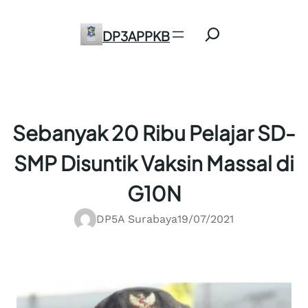
Skip
Search
to
DP3APPKB
content
Sebanyak 20 Ribu Pelajar SD-
SMP Disuntik Vaksin Massal di
G10N
DP5A Surabaya
19/07/2021