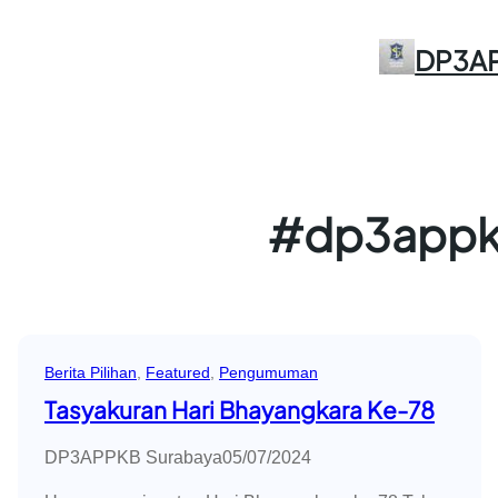
Skip
to
DP3A
content
#dp3appkb
Berita Pilihan
, 
Featured
, 
Pengumuman
Tasyakuran Hari Bhayangkara Ke-78
DP3APPKB Surabaya
05/07/2024