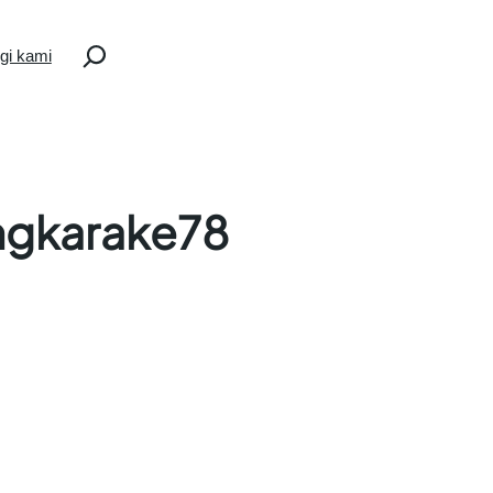
Search
gi kami
ngkarake78