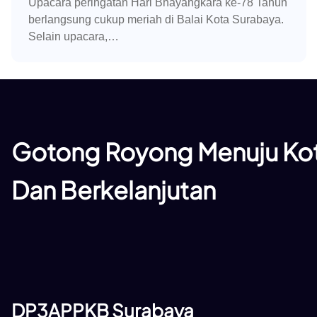
Upacara peringatan Hari Bhayangkara ke-78 Tahun
berlangsung cukup meriah di Balai Kota Surabaya.
Selain upacara,…
Gotong Royong Menuju Kot
Dan Berkelanjutan
DP3APPKB Surabaya