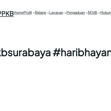
PPKB
Home
Profil
Bidang
Layanan
Pengaduan
MSIB
Hubun
surabaya #haribhaya