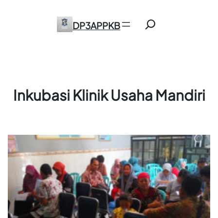
Skip
Search
to
DP3APPKB
content
Inkubasi Klinik Usaha Mandiri