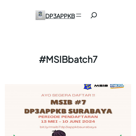
Skip
Search
to
DP3APPKB
content
#MSIBbatch7