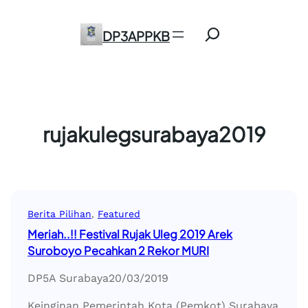
Skip
Search
to
DP3APPKB
content
rujakulegsurabaya2019
Berita Pilihan
, 
Featured
Meriah..!! Festival Rujak Uleg 2019 Arek
Suroboyo Pecahkan 2 Rekor MURI
DP5A Surabaya
20/03/2019
Keinginan Pemerintah Kota (Pemkot) Surabaya