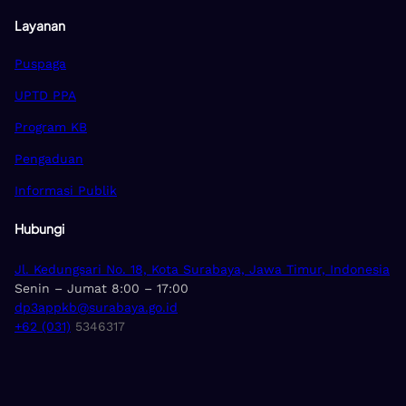
Layanan
Puspaga
UPTD PPA
Program KB
Pengaduan
Informasi Publik
Hubungi
Jl. Kedungsari No. 18, Kota Surabaya, Jawa Timur, Indonesia
Senin – Jumat 8:00 – 17:00
dp3appkb@surabaya.go.id
+62 (031)
5346317