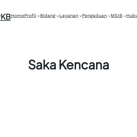
PKB
Home
Profil
Bidang
Layanan
Pengaduan
MSIB
Hubu
Saka Kencana