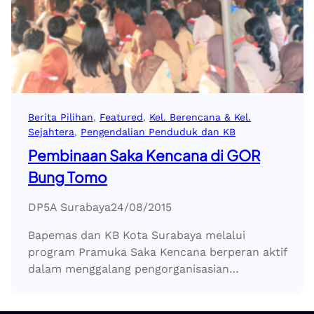
Berita Pilihan
, 
Featured
, 
Kel. Berencana & Kel.
Sejahtera
, 
Pengendalian Penduduk dan KB
Pembinaan Saka Kencana di GOR
Bung Tomo
DP5A Surabaya
24/08/2015
Bapemas dan KB Kota Surabaya melalui
program Pramuka Saka Kencana berperan aktif
dalam menggalang pengorganisasian…