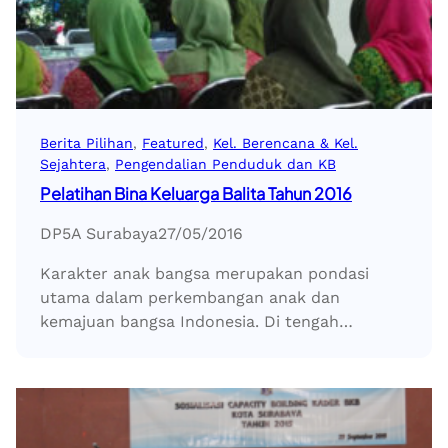
Berita Pilihan
, 
Featured
, 
Kel. Berencana & Kel.
Sejahtera
, 
Pengendalian Penduduk dan KB
Pelatihan Bina Keluarga Balita Tahun 2016
DP5A Surabaya
27/05/2016
Karakter anak bangsa merupakan pondasi
utama dalam perkembangan anak dan
kemajuan bangsa Indonesia. Di tengah…