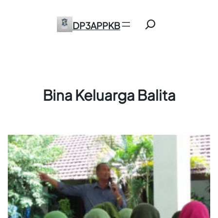
Skip
Search
to
DP3APPKB
content
Bina Keluarga Balita